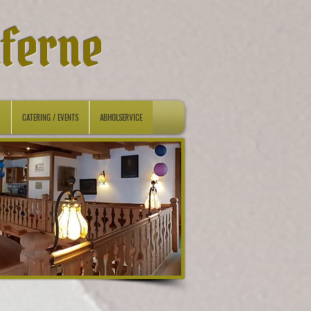
aferne
T
CATERING / EVENTS
ABHOLSERVICE